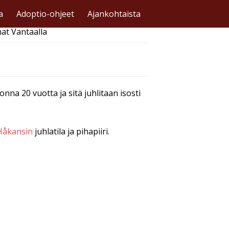
a
Adoptio-ohjeet
Ajankohtaista
nat Vantaalla
onna 20 vuotta ja sitä juhlitaan isosti
 Håkansin
juhlatila ja pihapiiri.