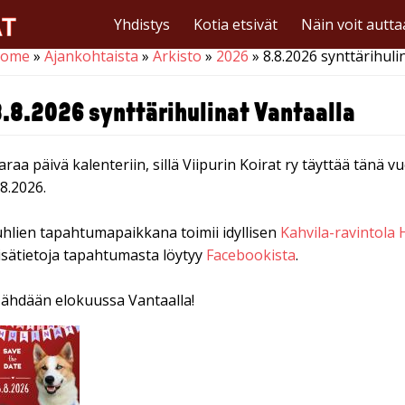
Yhdistys
Kotia etsivät
Näin voit autta
ome
»
Ajankohtaista
»
Arkisto
»
2026
» 8.8.2026 synttärihuli
ou are here
8.8.2026 synttärihulinat Vantaalla
araa päivä kalenteriin, sillä Viipurin Koirat ry täyttää tänä vu
.8.2026.
uhlien tapahtumapaikkana toimii idyllisen
Kahvila-ravintola
isätietoja tapahtumasta löytyy
Facebookista
.
ähdään elokuussa Vantaalla!