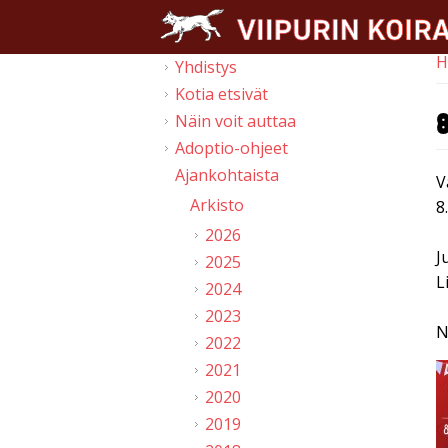
Skip to main content
H
Yhdistys
Y
Kotia etsivät
Näin voit auttaa
Adoptio-ohjeet
Ajankohtaista
V
Arkisto
8
2026
J
2025
L
2024
2023
N
2022
2021
2020
2019