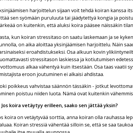
ksinjäämisen harjoittelun sijaan voit tehdä koiran kanssa its
ättää sen syömään puruluuta tai jäädytettyä kongia ja poistua
ärkeää on kuitenkin, että aluksi koira pääsee näissäkin tila
asta, kun koiran stressitaso on saatu laskemaan ja se kyken
unnolla, on aika aloittaa yksinjäämisen harjoittelu. Näin saa
arsinaiseksi eroahdistukseksi. Osa alkuun kovin ylikiintyneil
uomattavasti stressitason laskiessa ja kotiutumisen edetessä,
evottomuus alkaa vähentyä kuin itsestään. Osa taas vaatii sys
mistajista eroon joutuminen ei alkaisi ahdistaa.
oki poikkeus vahvistaa säännön tässäkin - jotkut levottomat
hminen poistuu niiden luota. Nämä ovat kuitenkin vähemmis
. Jos koira vetäytyy erilleen, saako sen jättää yksin?
os koira on vetäytyvää sorttia, anna koiran olla rauhassa le
aluaa. Koiran stressiä vähentää silloin se, että se saa taukoa
uuhaile itse muualla asunnossa.