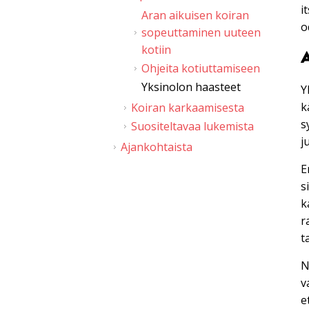
i
Aran aikuisen koiran
o
sopeuttaminen uuteen
kotiin
A
Ohjeita kotiuttamiseen
Yksinolon haasteet
Y
k
Koiran karkaamisesta
s
Suositeltavaa lukemista
j
Ajankohtaista
E
s
k
r
t
N
v
e