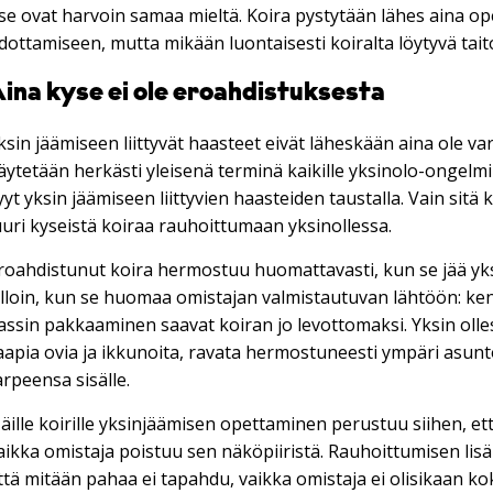
tse ovat harvoin samaa mieltä. Koira pystytään lähes aina o
dottamiseen, mutta mikään luontaisesti koiralta löytyvä taito
ina kyse ei ole eroahdistuksesta
ksin jäämiseen liittyvät haasteet eivät läheskään aina ole va
äytetään herkästi yleisenä terminä kaikille yksinolo-ongelmi
yyt yksin jäämiseen liittyvien haasteiden taustalla. Vain sitä
uuri kyseistä koiraa rauhoittumaan yksinollessa.
roahdistunut koira hermostuu huomattavasti, kun se jää yks
illoin, kun se huomaa omistajan valmistautuvan lähtöön: ken
assin pakkaaminen saavat koiran jo levottomaksi. Yksin olle
aapia ovia ja ikkunoita, ravata hermostuneesti ympäri asunt
arpeensa sisälle.
äille koirille yksinjäämisen opettaminen perustuu siihen, e
aikka omistaja poistuu sen näköpiiristä. Rauhoittumisen lisäk
ttä mitään pahaa ei tapahdu, vaikka omistaja ei olisikaan kok