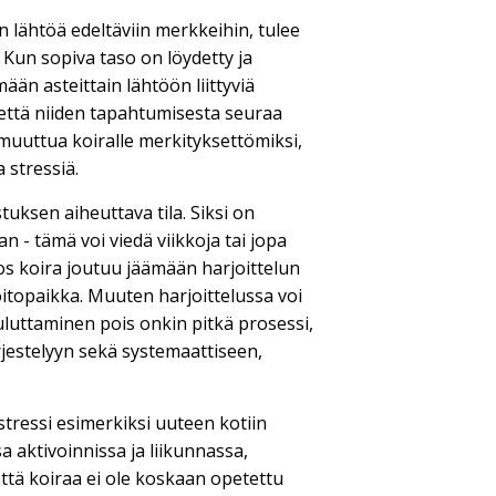
 lähtöä edeltäviin merkkeihin, tulee
 Kun sopiva taso on löydetty ja
än asteittain lähtöön liittyviä
, että niiden tapahtumisesta seuraa
 muuttua koiralle merkityksettömiksi,
 stressiä.
uksen aiheuttava tila. Siksi on
an - tämä voi viedä viikkoja tai jopa
Jos koira joutuu jäämään harjoittelun
hoitopaikka. Muuten harjoittelussa voi
uluttaminen pois onkin pitkä prosessi,
ärjestelyyn sekä systemaattiseen,
tressi esimerkiksi uuteen kotiin
 aktivoinnissa ja liikunnassa,
että koiraa ei ole koskaan opetettu