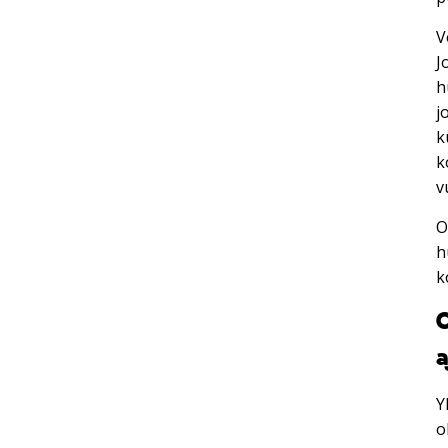
V
J
h
j
k
k
v
O
h
k
O
Y
o