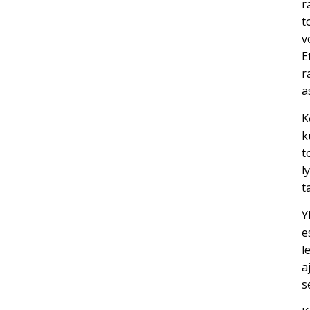
r
t
v
E
r
a
K
k
t
l
t
Y
e
l
a
s