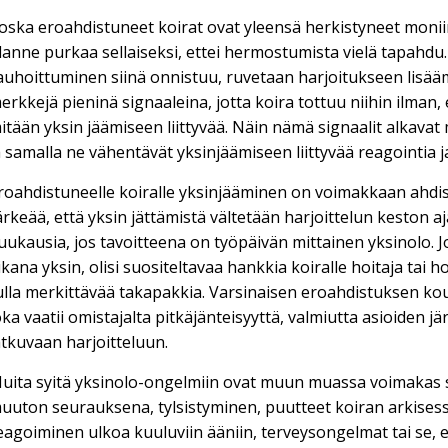
oska eroahdistuneet koirat ovat yleensä herkistyneet moniin
ilanne purkaa sellaiseksi, ettei hermostumista vielä tapahdu.
auhoittuminen siinä onnistuu, ruvetaan harjoitukseen lisäämä
erkkejä pieninä signaaleina, jotta koira tottuu niihin ilman
itään yksin jäämiseen liittyvää. Näin nämä signaalit alkavat
a samalla ne vähentävät yksinjäämiseen liittyvää reagointia ja
roahdistuneelle koiralle yksinjääminen on voimakkaan ahdist
ärkeää, että yksin jättämistä vältetään harjoittelun keston aj
uukausia, jos tavoitteena on työpäivän mittainen yksinolo. 
ikana yksin, olisi suositeltavaa hankkia koiralle hoitaja tai 
ulla merkittävää takapakkia. Varsinaisen eroahdistuksen ko
oka vaatii omistajalta pitkäjänteisyyttä, valmiutta asioiden j
atkuvaan harjoitteluun.
uita syitä yksinolo-ongelmiin ovat muun muassa voimakas s
uuton seurauksena, tylsistyminen, puutteet koiran arkisessa
eagoiminen ulkoa kuuluviin ääniin, terveysongelmat tai se, 