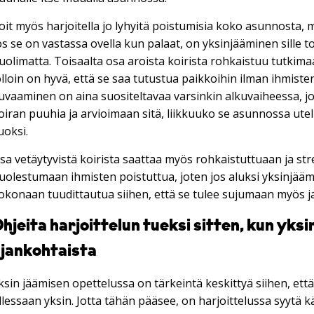
oit myös harjoitella jo lyhyitä poistumisia koko asunnosta, m
os se on vastassa ovella kun palaat, on yksinjääminen sille
uolimatta. Toisaalta osa aroista koirista rohkaistuu tutkim
olloin on hyvä, että se saa tutustua paikkoihin ilman ihmiste
uvaaminen on aina suositeltavaa varsinkin alkuvaiheessa, j
oiran puuhia ja arvioimaan sitä, liikkuuko se asunnossa ute
uoksi.
sa vetäytyvistä koirista saattaa myös rohkaistuttuaan ja st
uolestumaan ihmisten poistuttua, joten jos aluksi yksinjääm
okonaan tuudittautua siihen, että se tulee sujumaan myös j
hjeita harjoittelun tueksi sitten, kun yksi
ajankohtaista
ksin jäämisen opettelussa on tärkeintä keskittyä siihen, ett
llessaan yksin. Jotta tähän pääsee, on harjoittelussa syytä k