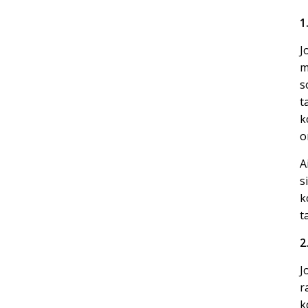
1
J
m
s
t
k
o
A
s
k
t
2
J
r
k