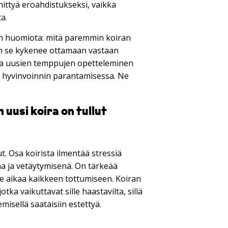
hittyä eroahdistukseksi, vaikka
a.
jon huomiota: mitä paremmin koiran
min se kykenee ottamaan vastaan
 ja uusien temppujen opetteleminen
n hyvinvoinnin parantamisessa. Ne
n uusi koira on tullut
t. Osa koirista ilmentää stressiä
 ja vetäytymisenä. On tärkeää
see aikaa kaikkeen tottumiseen. Koiran
tka vaikuttavat sille haastavilta, sillä
misellä saataisiin estettyä.