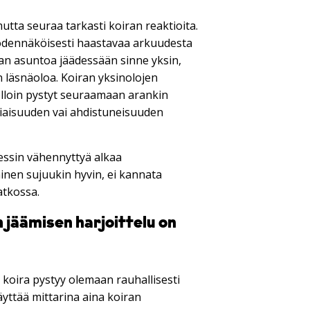
utta seuraa tarkasti koiran reaktioita.
 todennäköisesti haastavaa arkuudesta
aan asuntoa jäädessään sinne yksin,
n läsnäoloa. Koiran yksinolojen
olloin pystyt seuraamaan arankin
liaisuuden vai ahdistuneisuuden
ressin vähennyttyä alkaa
inen sujuukin hyvin, ei kannata
atkossa.
n jäämisen harjoittelu on
ä koira pystyy olemaan rauhallisesti
äyttää mittarina aina koiran