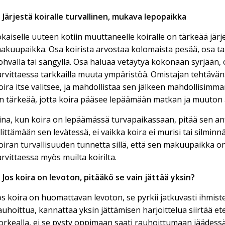
. Järjestä koiralle turvallinen, mukava lepopaikka
okaiselle uuteen kotiin muuttaneelle koiralle on tärkeää jär
akuupaikka. Osa koirista arvostaa kolomaista pesää, osa t
ohvalla tai sängyllä. Osa haluaa vetäytyä kokonaan syrjään, 
arvittaessa tarkkailla muuta ympäristöä. Omistajan tehtävänä
oira itse valitsee, ja mahdollistaa sen jälkeen mahdollisimm
n tärkeää, jotta koira pääsee lepäämään matkan ja muuton 
ina, kun koira on lepäämässä turvapaikassaan, pitää sen anta
ilittämään sen levätessä, ei vaikka koira ei murisi tai silmin
oiran turvallisuuden tunnetta sillä, että sen makuupaikka on 
arvittaessa myös muilta koirilta.
. Jos koira on levoton, pitääkö se vain jättää yksin?
os koira on huomattavan levoton, se pyrkii jatkuvasti ihmiste
auhoittua, kannattaa yksin jättämisen harjoittelua siirtää e
orkealla, ei se pysty oppimaan saati rauhoittumaan jäädess