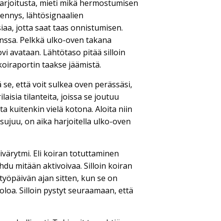
harjoitusta, mieti mikä hermostumisen
dennys, lähtösignaalien
iaa, jotta saat taas onnistumisen.
nssa. Pelkkä ulko-oven takana
vi avataan. Lähtötaso pitää silloin
 koiraportin taakse jäämistä.
 se, että voit sulkea oven perässäsi,
aisia tilanteita, joissa se joutuu
 kuitenkin vielä kotona. Aloita niin
 sujuu, on aika harjoitella ulko-oven
värytmi. Eli koiran totuttaminen
hdu mitään aktivoivaa. Silloin koiran
yöpäivän ajan sitten, kun se on
loa. Silloin pystyt seuraamaan, että