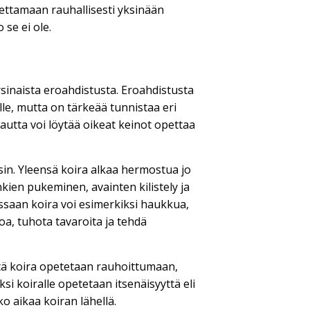
pettamaan rauhallisesti yksinään
 se ei ole.
rsinaista eroahdistusta. Eroahdistusta
lle, mutta on tärkeää tunnistaa eri
 kautta voi löytää oikeat keinot opettaa
in. Yleensä koira alkaa hermostua jo
kien pukeminen, avainten kilistely ja
ssaan koira voi esimerkiksi haukkua,
oa, tuhota tavaroita ja tehdä
ttä koira opetetaan rauhoittumaan,
si koiralle opetetaan itsenäisyyttä eli
o aikaa koiran lähellä.