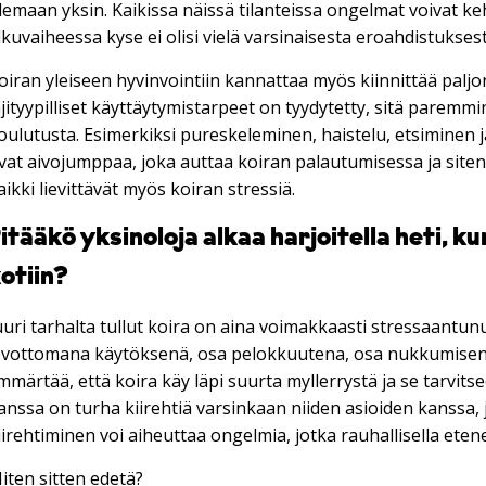
lemaan yksin. Kaikissa näissä tilanteissa ongelmat voivat ke
lkuvaiheessa kyse ei olisi vielä varsinaisesta eroahdistuksest
oiran yleiseen hyvinvointiin kannattaa myös kiinnittää pal
ajityypilliset käyttäytymistarpeet on tyydytetty, sitä parem
oulutusta. Esimerkiksi pureskeleminen, haistelu, etsiminen
vat aivojumppaa, joka auttaa koiran palautumisessa ja site
aikki lievittävät myös koiran stressiä.
itääkö yksinoloja alkaa harjoitella heti, ku
otiin?
uuri tarhalta tullut koira on aina voimakkaasti stressaantunu
evottomana käytöksenä, osa pelokkuutena, osa nukkumisena
mmärtää, että koira käy läpi suurta myllerrystä ja se tarvit
anssa on turha kiirehtiä varsinkaan niiden asioiden kanssa, jo
iirehtiminen voi aiheuttaa ongelmia, jotka rauhallisella etene
iten sitten edetä?