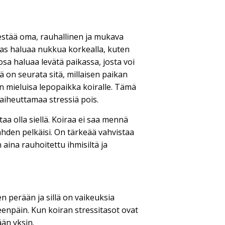
jestää oma, rauhallinen ja mukava
aas haluaa nukkua korkealla, kuten
osa haluaa levätä paikassa, josta voi
 on seurata sitä, millaisen paikan
an mieluisa lepopaikka koiralle. Tämä
aiheuttamaa stressiä pois.
a olla siellä. Koiraa ei saa mennä
nähden pelkäisi. On tärkeää vahvistaa
aina rauhoitettu ihmisiltä ja
n perään ja sillä on vaikeuksia
teenpäin. Kun koiran stressitasot ovat
ään yksin.