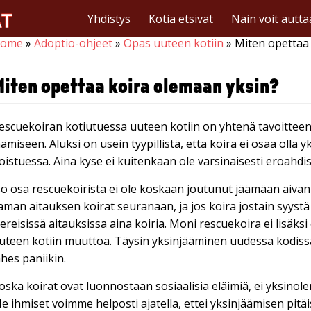
Yhdistys
Kotia etsivät
Näin voit autta
ome
»
Adoptio-ohjeet
»
Opas uuteen kotiin
» Miten opettaa
ou are here
Miten opettaa koira olemaan yksin?
escuekoiran kotiutuessa uuteen kotiin on yhtenä tavoitteena
äämiseen. Aluksi on usein tyypillistä, että koira ei osaa olla 
oistuessa. Aina kyse ei kuitenkaan ole varsinaisesti eroahdi
so osa rescuekoirista ei ole koskaan joutunut jäämään aivan y
aman aitauksen koirat seuranaan, ja jos koira jostain syystä
iereisissä aitauksissa aina koiria. Moni rescuekoira ei lisäk
uteen kotiin muuttoa. Täysin yksinjääminen uudessa kodissa
ähes paniikin.
oska koirat ovat luonnostaan sosiaalisia eläimiä, ei yksinolem
e ihmiset voimme helposti ajatella, ettei yksinjäämisen pitäisi