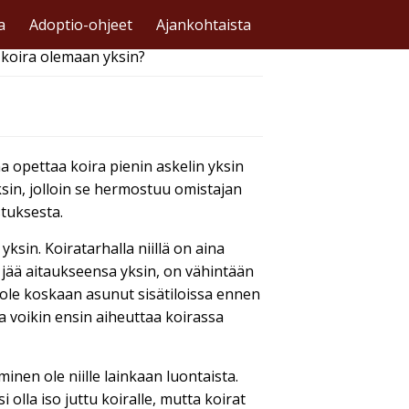
a
Adoptio-ohjeet
Ajankohtaista
 koira olemaan yksin?
 opettaa koira pienin askelin yksin
yksin, jolloin se hermostuu omistajan
stuksesta.
ksin. Koiratarhalla niillä on aina
 jää aitaukseensa yksin, on vähintään
si ole koskaan asunut sisätiloissa ennen
 voikin ensin aiheuttaa koirassa
inen ole niille lainkaan luontaista.
 olla iso juttu koiralle, mutta koirat