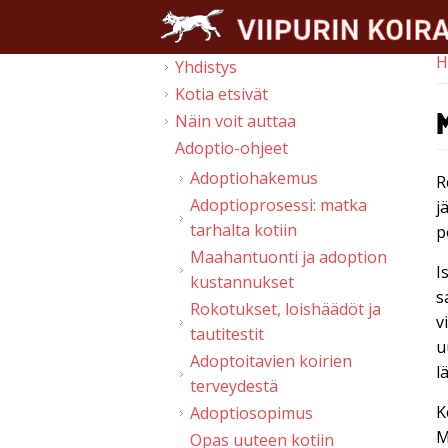
Skip to main content
H
Yhdistys
Y
Kotia etsivät
Näin voit auttaa
Adoptio-ohjeet
Adoptiohakemus
R
Adoptioprosessi: matka
j
tarhalta kotiin
p
Maahantuonti ja adoption
I
kustannukset
s
Rokotukset, loishäädöt ja
v
tautitestit
u
Adoptoitavien koirien
l
terveydestä
K
Adoptiosopimus
M
Opas uuteen kotiin