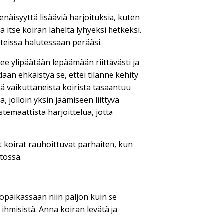
enäisyyttä lisääviä harjoituksia, kuten
 itse koiran läheltä lyhyeksi hetkeksi.
nteissa halutessaan perääsi.
ee ylipäätään lepäämään riittävästi ja
daan ehkäistyä se, ettei tilanne kehity
tä vaikuttaneista koirista tasaantuu
 jolloin yksin jäämiseen liittyvä
temaattista harjoittelua, jotta
 koirat rauhoittuvat parhaiten, kun
tössä.
popaikassaan niin paljon kuin se
 ihmisistä. Anna koiran levätä ja