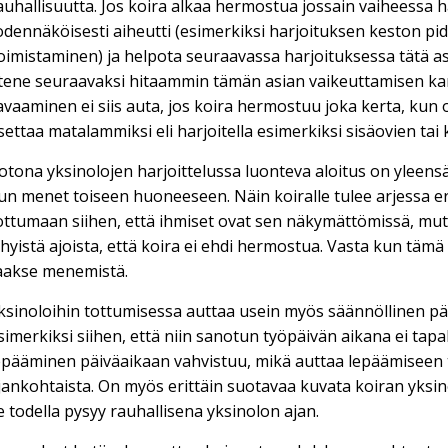
auhallisuutta. Jos koira alkaa hermostua jossain vaiheessa 
odennäköisesti aiheutti (esimerkiksi harjoituksen keston pi
oimistaminen) ja helpota seuraavassa harjoituksessa tätä as
tene seuraavaksi hitaammin tämän asian vaikeuttamisen ka
avaaminen ei siis auta, jos koira hermostuu joka kerta, kun o
settaa matalammiksi eli harjoitella esimerkiksi sisäovien tai
otona yksinolojen harjoittelussa luonteva aloitus on yleensä
un menet toiseen huoneeseen. Näin koiralle tulee arjessa eril
ottumaan siihen, että ihmiset ovat sen näkymättömissä, mutta
yhyistä ajoista, että koira ei ehdi hermostua. Vasta kun tämä
aakse menemistä.
ksinoloihin tottumisessa auttaa usein myös säännöllinen päi
simerkiksi siihen, että niin sanotun työpäivän aikana ei tapa
epääminen päiväaikaan vahvistuu, mikä auttaa lepäämiseen t
jankohtaista. On myös erittäin suotavaa kuvata koiran yksino
e todella pysyy rauhallisena yksinolon ajan.