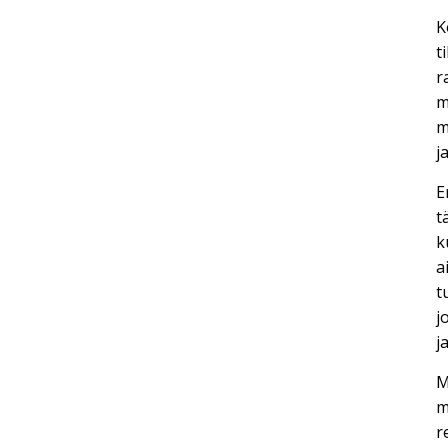
K
t
r
m
m
j
E
t
k
a
t
j
j
M
m
r