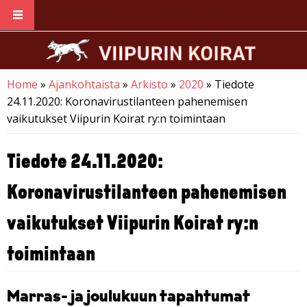
Skip to main content
Home
»
Ajankohtaista
»
Arkisto
»
2020
» Tiedote
You are here
24.11.2020: Koronavirustilanteen pahenemisen
vaikutukset Viipurin Koirat ry:n toimintaan
Tiedote 24.11.2020:
Koronavirustilanteen pahenemisen
vaikutukset Viipurin Koirat ry:n
toimintaan
Marras- ja joulukuun tapahtumat