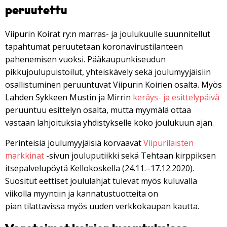
peruutettu
Viipurin Koirat ry:n marras- ja joulukuulle suunnitellut
tapahtumat peruutetaan koronavirustilanteen
pahenemisen vuoksi. Pääkaupunkiseudun
pikkujoulupuistoilut, yhteiskävely sekä joulumyyjäisiin
osallistuminen peruuntuvat Viipurin Koirien osalta. Myös
Lahden Sykkeen Mustin ja Mirrin
keräys- ja esittelypäivä
peruuntuu esittelyn osalta, mutta myymälä ottaa
vastaan lahjoituksia yhdistykselle koko joulukuun ajan.
Perinteisiä joulumyyjäisiä korvaavat
Viipurilaisten
markkinat
-sivun jouluputiikki sekä Tehtaan kirppiksen
itsepalvelupöytä Kellokoskella (24.11.–17.12.2020).
Suositut eettiset joululahjat tulevat myös kuluvalla
viikolla myyntiin ja kannatustuotteita on
pian tilattavissa myös uuden verkkokaupan kautta.