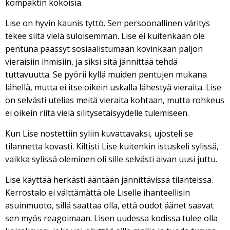
kompaktin kokoisia.
Lise on hyvin kaunis tyttö. Sen persoonallinen väritys
tekee siitä vielä suloisemman. Lise ei kuitenkaan ole
pentuna päässyt sosiaalistumaan kovinkaan paljon
vieraisiin ihmisiin, ja siksi sitä jännittää tehdä
tuttavuutta. Se pyörii kyllä muiden pentujen mukana
lähellä, mutta ei itse oikein uskalla lähestyä vieraita. Lise
on selvästi utelias meitä vieraita kohtaan, mutta rohkeus
ei oikein riitä vielä silitysetäisyydelle tulemiseen.
Kun Lise nostettiin syliin kuvattavaksi, ujosteli se
tilannetta kovasti. Kiltisti Lise kuitenkin istuskeli sylissä,
vaikka sylissä oleminen oli sille selvästi aivan uusi juttu.
Lise käyttää herkästi ääntään jännittävissä tilanteissa.
Kerrostalo ei välttämättä ole Liselle ihanteellisin
asuinmuoto, sillä saattaa olla, että oudot äänet saavat
sen myös reagoimaan. Lisen uudessa kodissa tulee olla