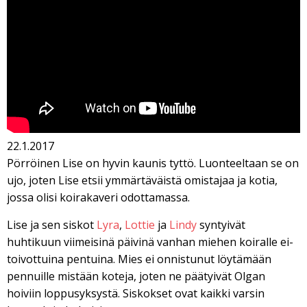
22.1.2017
Pörröinen Lise on hyvin kaunis tyttö. Luonteeltaan se on
ujo, joten Lise etsii ymmärtäväistä omistajaa ja kotia,
jossa olisi koirakaveri odottamassa.
Lise ja sen siskot
Lyra
,
Lottie
ja
Lindy
syntyivät
huhtikuun viimeisinä päivinä vanhan miehen koiralle ei-
toivottuina pentuina. Mies ei onnistunut löytämään
pennuille mistään koteja, joten ne päätyivät Olgan
hoiviin loppusyksystä. Siskokset ovat kaikki varsin