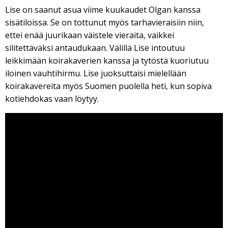
Lise on saanut asua viime kuukaudet Olgan kanssa
sisätiloissa. Se on tottunut myös tarhavieraisiin niin,
ettei enää juurikaan väistele vieraita, vaikkei
silitettäväksi antaudukaan. Välillä Lise intoutuu
leikkimään koirakaverien kanssa ja tytöstä kuoriutuu
iloinen vauhtihirmu. Lise juoksuttaisi mielellään
koirakavereita myös Suomen puolella heti, kun sopiva
kotiehdokas vaan löytyy.
Viipurin koirat - Lise & Sparki
29.4.2017