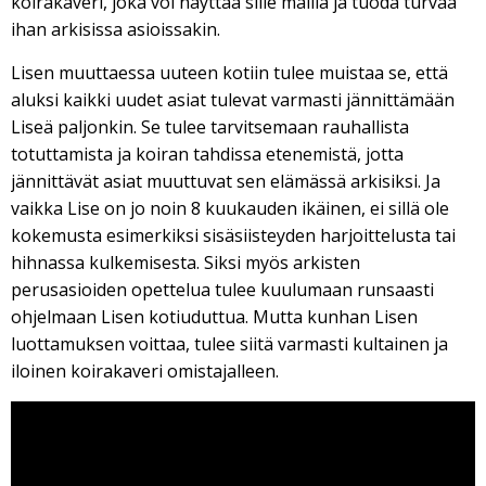
koirakaveri, joka voi näyttää sille mallia ja tuoda turvaa
ihan arkisissa asioissakin.
Lisen muuttaessa uuteen kotiin tulee muistaa se, että
aluksi kaikki uudet asiat tulevat varmasti jännittämään
Liseä paljonkin. Se tulee tarvitsemaan rauhallista
totuttamista ja koiran tahdissa etenemistä, jotta
jännittävät asiat muuttuvat sen elämässä arkisiksi. Ja
vaikka Lise on jo noin 8 kuukauden ikäinen, ei sillä ole
kokemusta esimerkiksi sisäsiisteyden harjoittelusta tai
hihnassa kulkemisesta. Siksi myös arkisten
perusasioiden opettelua tulee kuulumaan runsaasti
ohjelmaan Lisen kotiuduttua. Mutta kunhan Lisen
luottamuksen voittaa, tulee siitä varmasti kultainen ja
iloinen koirakaveri omistajalleen.
Viipurin koirat - Lise 18.2.2017