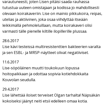
varautuneesti, joten Lisen pitäisi saada rauhassa
tutustua uuteen omistajaan ja kodissa jo mahdollisesti
olevaan koirakaveriin. Lise on mainio pikkukoira, reipas,
utelias ja aktiivinen, joka osaa viihdyttää itseään
leikkimällä pehmoleluillaan, mutta koirakaveri olisi
varmasti tälle pienelle kiltille ilopillerille plussaa.
28.6.2017
Lise kävi testeissä multiresistenttien bakteerien varalta
ja sen ESBL- ja MRSP-näytteet olivat negatiiviset.
11.6.2017
Lise-söpöläinen muutti toukokuun lopussa
hoitopaikkaan ja odottaa sopivia kotiehdokkaita
Kouvolan seudulla.
29.4.2017
Lise lähettää iloiset terveiset Olgan tarhalta! Näpsäkän
kokoiseksi jäänyt neiti etsii edelleen omaa kotia.