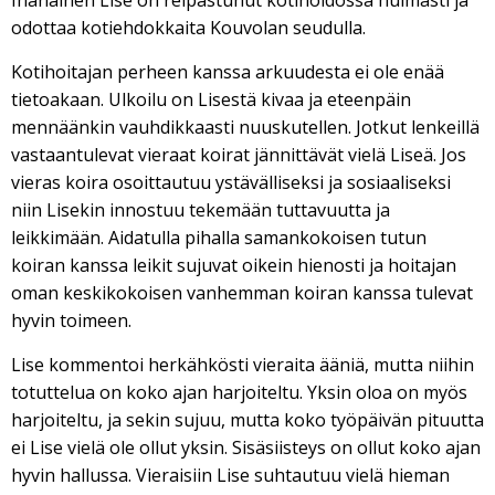
Ihanainen Lise on reipastunut kotihoidossa huimasti ja
odottaa kotiehdokkaita Kouvolan seudulla.
Kotihoitajan perheen kanssa arkuudesta ei ole enää
tietoakaan. Ulkoilu on Lisestä kivaa ja eteenpäin
mennäänkin vauhdikkaasti nuuskutellen. Jotkut lenkeillä
vastaantulevat vieraat koirat jännittävät vielä Liseä. Jos
vieras koira osoittautuu ystävälliseksi ja sosiaaliseksi
niin Lisekin innostuu tekemään tuttavuutta ja
leikkimään. Aidatulla pihalla samankokoisen tutun
koiran kanssa leikit sujuvat oikein hienosti ja hoitajan
oman keskikokoisen vanhemman koiran kanssa tulevat
hyvin toimeen.
Lise kommentoi herkähkösti vieraita ääniä, mutta niihin
totuttelua on koko ajan harjoiteltu. Yksin oloa on myös
harjoiteltu, ja sekin sujuu, mutta koko työpäivän pituutta
ei Lise vielä ole ollut yksin. Sisäsiisteys on ollut koko ajan
hyvin hallussa. Vieraisiin Lise suhtautuu vielä hieman