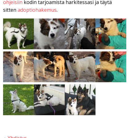
ohjeisiin
kodin tarjoamista harkitessasi ja täytä
sitten
adoptiohakemus
.