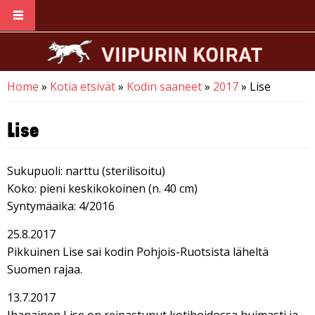
Skip to main content
Home
»
Kotia etsivät
»
Kodin saaneet
»
2017
» Lise
You are here
Lise
Sukupuoli: narttu (sterilisoitu)
Koko: pieni keskikokoinen (n. 40 cm)
Syntymäaika: 4/2016
25.8.2017
Pikkuinen Lise sai kodin Pohjois-Ruotsista läheltä
Suomen rajaa.
13.7.2017