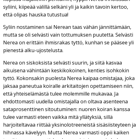
syliini, kiipeää välillä selkäni yli ja kaikin tavoin kertoo,
että olipas hauska tutustua!
Syliin nostaminen sai Nerean taas vähän jännittämään,
mutta se oli selvästi vain tottumuksen puutetta. Selvästi
Nerea on erittäin ihmisrakas tyttö, kunhan se pääsee yli
pienestä alku-ujostelusta.
Nerea on siskoksista selvästi suurin, ja siitä kasvaa
aikuisena vähintään keskikokoinen, kenties isohkokin
tyttö. Kokonsakin puolesta Nerea kaipaa omistajaa, joka
jaksaa paneutua koiralle arkitaitojen opettamiseen niin,
että yhteiselämästä tulee molemmille mukavaa. Ja
ehdottomasti uudella omistajalla on oltava asenteena
sataprosenttinen sitoutuminen: nuoren koiran kanssa
tulee varmasti eteen vaikka mitä yllätyksiä, sillä
harjoiteltavaa riittää yksinolotreeneistä sisäsiisteyteen ja
hihnassa kävelyyn. Mutta Nerea varmasti oppii kaiken