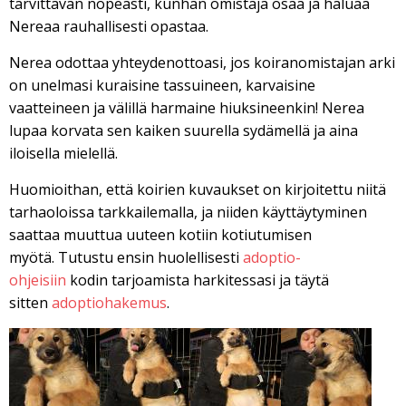
tarvittavan nopeasti, kunhan omistaja osaa ja haluaa
Nereaa rauhallisesti opastaa.
Nerea odottaa yhteydenottoasi, jos koiranomistajan arki
on unelmasi kuraisine tassuineen, karvaisine
vaatteineen ja välillä harmaine hiuksineenkin! Nerea
lupaa korvata sen kaiken suurella sydämellä ja aina
iloisella mielellä.
Huomioithan, että koirien kuvaukset on kirjoitettu niitä
tarhaoloissa tarkkailemalla, ja niiden käyttäytyminen
saattaa muuttua uuteen kotiin kotiutumisen
myötä. Tutustu ensin huolellisesti
adoptio-
ohjeisiin
kodin tarjoamista harkitessasi ja täytä
sitten
adoptiohakemus
.