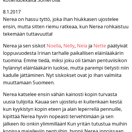
kotiehdokkaita Somerolla.
8.1.2017
Nerea on hassu tyttö, joka ihan hiukkasen ujostelee
ensin, mutta sitten riemu ratkeaa, kun Nerea rohkaistuu
tekemään tuttavuutta!
Nerea ja sen siskot
Noella
,
Nelly
,
Nela
ja
Nette
päätyivät
loppuvuodesta Irinan tarhalle paikallisen eläinlääkärin
tuomina. Emme tiedä, miksi joku oli tämän pentuviisikon
hylännyt eläinlääkärin luokse, mutta parempi tietysti niin
kadulle jättäminen. Nyt siskokset ovat jo ihan valmiita
muuttamaan Suomeen.
Nerea katselee ensin vähän kainosti kopin turvasta
uusia tulijoita. Kauaa sen ujostelu ei kuitenkaan kestä:
kun kyykistyn kopin eteen ja alan leperrellä pennuille,
kipittää Nerea hyvin nopeasti tervehtimään ja sen
jälkeen ilo onkin ylimmillään! Kun yritän tutustua muihin
kopissa majaileviin pentuihin, hyppii Nerea innoissaan