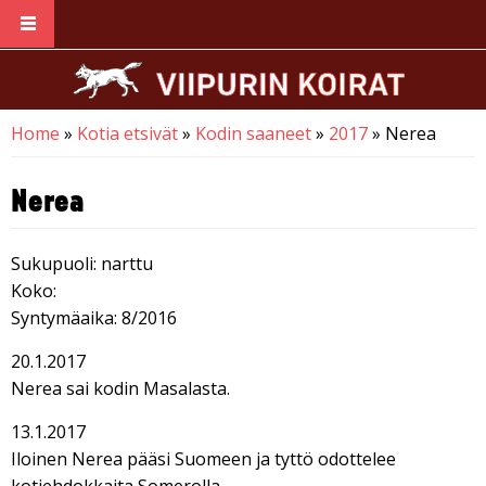
Skip to main content
Home
»
Kotia etsivät
»
Kodin saaneet
»
2017
» Nerea
You are here
Nerea
Sukupuoli: narttu
Koko:
Syntymäaika: 8/2016
20.1.2017
Nerea sai kodin Masalasta.
13.1.2017
Iloinen Nerea pääsi Suomeen ja tyttö odottelee