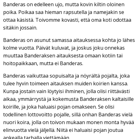
Banderas on edelleen ujo, mutta kovin kiltin oloinen
poika. Poikaa saa hieman rapsutella ja namejakin se
ottaa käsistä. Toivomme kovasti, että oma koti odottaa
sitäkin jossain.
Banderas on asunut samassa aitauksessa kohta jo lähes
kolme vuotta. Päivät kuluvat, ja joskus joku onnekas
muuttaa Banderaksen aitauksesta omaan kotiin tai
hoitopaikkaan, mutta ei Banderas.
Banderas vaikuttaa sopuisalta ja nöyrältä pojalta, joka
tulee hyvin toimeen aitauksen muiden koirien kanssa.
Kunpa jostain vain löytyisi ihminen, jolla olisi riittävästi
aikaa, ymmärrystä ja kokemusta Banderaksen kaltaisille
koirille, ja joka haluaisi pojan omakseen. Se olisi
todellinen lottovoitto pojalle, sillä onhan Banderas vielä
nuori koira, jolla on toivon mukaan monen monta hyvää
elinvuotta vielä jäljellä. Niitä ei haluaisi pojan joutua
ankealla tarhalla viettämään.