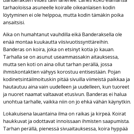
Banderaksen viides talvi lähenee. Lähes koko elämänsä
tarhaoloissa asuneelle koiralle oikeanlaisen kodin
löytyminen ei ole helppoa, mutta kodin tämäkin poika
ansaitsisi.
Aika on humahtanut vauhdilla eikä Banderaksella ole
enää montaa kuukautta viisivuotissynttäreihin.
Banderas on koira, joka on etsinyt kotia jo kauan.
Tarhalla se on asunut useammassakin aitauksessa,
mutta sen koti on aina ollut tarhan perällä, jossa
ihmiskontaktien vähyys korostuu entisestään. Pojan
kodinetsintäilmoituskin pitää sivuilla viimeistä paikkaa ja
hautautuu aina vain uudelleen ja uudelleen, kun tuoreet
ja nuoret naamat valtaavat etusivun. Banderas ei halua
unohtua tarhalle, vaikka niin on jo ehkä vähän käynytkin.
Lokakuisena lauantaina ilma on raikas ja kirpeä. Koirat
haukkuvat ja odottavat innoissaan ihmisten saapumista.
Tarhan perällä, pienessä sivuaitauksessa, koira hyppää