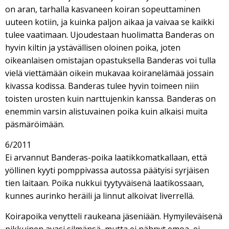
on aran, tarhalla kasvaneen koiran sopeuttaminen
uuteen kotiin, ja kuinka paljon aikaa ja vaivaa se kaikki
tulee vaatimaan. Ujoudestaan huolimatta Banderas on
hyvin kiltin ja ystävällisen oloinen poika, joten
oikeanlaisen omistajan opastuksella Banderas voi tulla
vielä viettämään oikein mukavaa koiranelämää jossain
kivassa kodissa. Banderas tulee hyvin toimeen niin
toisten urosten kuin narttujenkin kanssa. Banderas on
enemmin varsin alistuvainen poika kuin alkaisi muita
päsmäröimään.
6/2011
Ei arvannut Banderas-poika laatikkomatkallaan, että
yöllinen kyyti pomppivassa autossa päätyisi syrjäisen
tien laitaan. Poika nukkui tyytyväisenä laatikossaan,
kunnes aurinko heräili ja linnut alkoivat liverrellä.
Koirapoika venytteli raukeana jäseniään. Hymyileväisenä