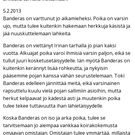
5.2.2013
Banderas on varttunut jo aikamieheksi. Poika on varsin
ujo, mutta tulee kuitenkin hakemaan herkkuja käsistä ja
jää nuuskuttelemaan lahkeita.
Banderas on viettänyt Irinan tarhalla jo pian kaksi
vuotta. Alkuajat poika varoi ihmisiä varsin paljon, eikä se
tullut juuri kosketusetäisyydelle. Iän myötä Banderas on
kuitenkin kerännyt lisää rohkeutta, ja nykyisin
pääsemme pojan kanssa vähän seurustelemaan. Toki
Banderas edelleen jännittää meitä, eikä varsinainen
rapsuttelu kuulu vielä pojan sallimiin asioihin, mutta
herkut kelpaavat jo kädestä asti ja muutenkin poika
tulee tekee tuttavuutta ihan lähietäisyydelle.
Koska Banderas on iso ja arka poika, tulee se
tarvitsemaan jo aiempaa vankkaa koirakokemusta
omaavan omistajan. Omistajan tulee ymmärtää, millaista