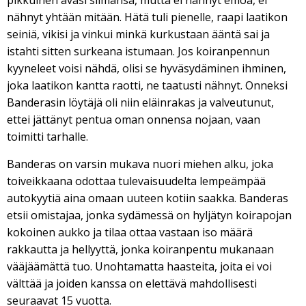
pikkuinen avasi silmänsä, mutta ei nähnyt emoa, ei
nähnyt yhtään mitään. Hätä tuli pienelle, raapi laatikon
seiniä, vikisi ja vinkui minkä kurkustaan ääntä sai ja
istahti sitten surkeana istumaan. Jos koiranpennun
kyyneleet voisi nähdä, olisi se hyväsydäminen ihminen,
joka laatikon kantta raotti, ne taatusti nähnyt. Onneksi
Banderasin löytäjä oli niin eläinrakas ja valveutunut,
ettei jättänyt pentua oman onnensa nojaan, vaan
toimitti tarhalle.
Banderas on varsin mukava nuori miehen alku, joka
toiveikkaana odottaa tulevaisuudelta lempeämpää
autokyytiä aina omaan uuteen kotiin saakka. Banderas
etsii omistajaa, jonka sydämessä on hyljätyn koirapojan
kokoinen aukko ja tilaa ottaa vastaan iso määrä
rakkautta ja hellyyttä, jonka koiranpentu mukanaan
vääjäämättä tuo. Unohtamatta haasteita, joita ei voi
välttää ja joiden kanssa on elettävä mahdollisesti
seuraavat 15 vuotta.