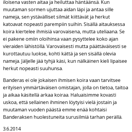
iloisena vasten aitaa ja heiluttaa häntäänsä. Kun
muutaman sormen ujuttaa aidan läpi ja antaa sille
nameja, sen ystävälliset silmät kiittävät ja herkut
katoavat nopeasti parempiin suihin. Sisällä aitauksessa
koira kiertelee ihmisiä varovaisena, mutta uteliaana. Se
ei pakene omiin oloihinsa vaan pysyttelee koko ajan
vieraiden lähistöllä. Varovaisesti mutta päättäväisesti se
kurottautuu luokse, kohti kättä ja sen sisällä olevia
nameja. Jäljelle jää tyhjä käsi, kun nälkäinen kieli lipaisee
herkut nopeasti suuhunsa.
Banderas ei ole jokaisen ihmisen koira vaan tarvitsee
erityisen ymmärtäväisen omistajan, jolla on tietoa, taitoa
ja aikaa käsitellä arkaa koiraa. Haluaisimme kovasti
uskoa, että sellainen ihminen löytyisi vielä jostain ja
muutaman vuoden päästä emme enää kohtaisi
Banderaksen huolestuneita surusilmiä tarhan perällä.
3.6.2014