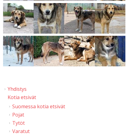
Yhdistys
Kotia etsivät
Suomessa kotia etsivät
Pojat
Tytöt
Varatut