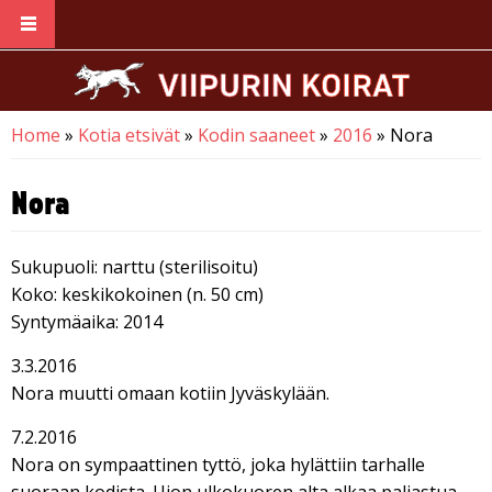
Skip to main content
Home
»
Kotia etsivät
»
Kodin saaneet
»
2016
» Nora
You are here
Nora
Sukupuoli: narttu (sterilisoitu)
Koko: keskikokoinen (n. 50 cm)
Syntymäaika: 2014
3.3.2016
Nora muutti omaan kotiin Jyväskylään.
7.2.2016
Nora on sympaattinen tyttö, joka hylättiin tarhalle