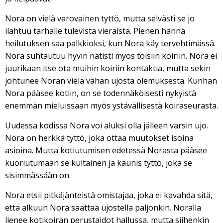
Nora on vielä varovainen tyttö, mutta selvästi se jo
ilahtuu tarhalle tulevista vieraista. Pienen hännä
heilutuksen saa palkkioksi, kun Nora käy tervehtimässä.
Nora suhtautuu hyvin nätisti myös toisiin koiriin. Nora ei
juurikaan itse ota muihin koiriin kontaktia, mutta sekin
johtunee Noran vielä vähän ujosta olemuksesta. Kunhan
Nora pääsee kotiin, on se todennäköisesti nykyistä
enemmän mieluissaan myös ystävällisestä koiraseurasta.
Uudessa kodissa Nora voi aluksi olla jälleen varsin ujo.
Nora on herkkä tyttö, joka ottaa muutokset isoina
asioina. Mutta kotiutumisen edetessä Norasta pääsee
kuoriutumaan se kultainen ja kaunis tyttö, joka se
sisimmässään on.
Nora etsii pitkäjänteistä omistajaa, joka ei kavahda sitä,
että alkuun Nora saattaa ujostella paljonkin. Noralla
lienee kotikoiran perustaidot hallussa, mutta siihenkin