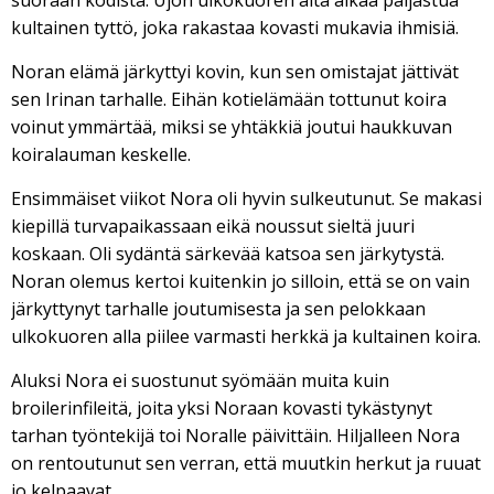
suoraan kodista. Ujon ulkokuoren alta alkaa paljastua
kultainen tyttö, joka rakastaa kovasti mukavia ihmisiä.
Noran elämä järkyttyi kovin, kun sen omistajat jättivät
sen Irinan tarhalle. Eihän kotielämään tottunut koira
voinut ymmärtää, miksi se yhtäkkiä joutui haukkuvan
koiralauman keskelle.
Ensimmäiset viikot Nora oli hyvin sulkeutunut. Se makasi
kiepillä turvapaikassaan eikä noussut sieltä juuri
koskaan. Oli sydäntä särkevää katsoa sen järkytystä.
Noran olemus kertoi kuitenkin jo silloin, että se on vain
järkyttynyt tarhalle joutumisesta ja sen pelokkaan
ulkokuoren alla piilee varmasti herkkä ja kultainen koira.
Aluksi Nora ei suostunut syömään muita kuin
broilerinfileitä, joita yksi Noraan kovasti tykästynyt
tarhan työntekijä toi Noralle päivittäin. Hiljalleen Nora
on rentoutunut sen verran, että muutkin herkut ja ruuat
jo kelpaavat.