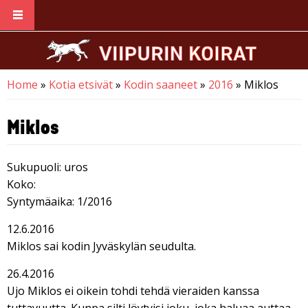
Skip to main content
Home
»
Kotia etsivät
»
Kodin saaneet
»
2016
» Miklos
You are here
Miklos
Sukupuoli: uros
Koko:
Syntymäaika: 1/2016
12.6.2016
Miklos sai kodin Jyväskylän seudulta.
26.4.2016
Ujo Miklos ei oikein tohdi tehdä vieraiden kanssa