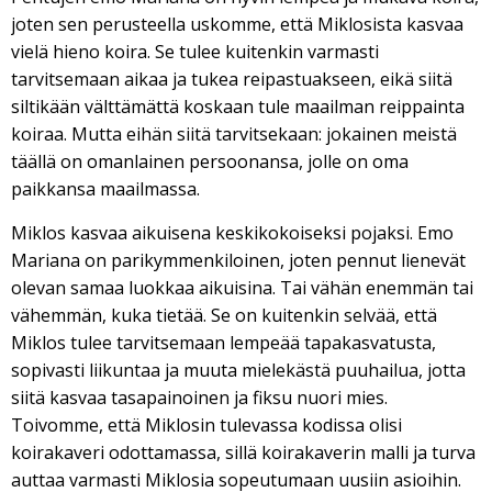
joten sen perusteella uskomme, että Miklosista kasvaa
vielä hieno koira. Se tulee kuitenkin varmasti
tarvitsemaan aikaa ja tukea reipastuakseen, eikä siitä
siltikään välttämättä koskaan tule maailman reippainta
koiraa. Mutta eihän siitä tarvitsekaan: jokainen meistä
täällä on omanlainen persoonansa, jolle on oma
paikkansa maailmassa.
Miklos kasvaa aikuisena keskikokoiseksi pojaksi. Emo
Mariana on parikymmenkiloinen, joten pennut lienevät
olevan samaa luokkaa aikuisina. Tai vähän enemmän tai
vähemmän, kuka tietää. Se on kuitenkin selvää, että
Miklos tulee tarvitsemaan lempeää tapakasvatusta,
sopivasti liikuntaa ja muuta mielekästä puuhailua, jotta
siitä kasvaa tasapainoinen ja fiksu nuori mies.
Toivomme, että Miklosin tulevassa kodissa olisi
koirakaveri odottamassa, sillä koirakaverin malli ja turva
auttaa varmasti Miklosia sopeutumaan uusiin asioihin.