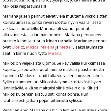
tuttavuutta. Kunpa silti löytyisi joku, joka haluaa auttaa
Miklosia reipastumaan!
Mariana ja sen pennut elivät vielä muutama viikko sitten
koiralaumassa, jonka reviiri ulottui hyvin vaarallisesti
vilkkaalle autotielle. Mariana oli saanut pennut
alkuvuodesta, ja lauman onneksi Mariana pentuineen
otettiin kiinni ja tuotiin Irinan tarhalle. Marianan pennut
ovat
Moritz
,
Miklos
,
Malena
ja
Mette
. Lisäksi laumasta
saatiin kiinni nuori tyttö
Mirena
.
Miklos on veljeksistä ujompi. Se käy välillä kurkkimassa
kopista ja seurailee puuhiamme matkan päästä, mutta
kunnolla Miklos ei tohdi tulla vieraiden ihmisten lähelle.
Syliin ottaminen on Miklosista ymmärrettävästi hyvin
jännittävää, eikä se malttaisi siinä oikein olla. Kiltisti
Miklos kuitenkin alistuu silti kohtaloonsa, kun
rauhallisesti jatkan pojan pitämistä sylissä.
Pentujen emo Mariana on hyvin lempeä ja mukava koira,