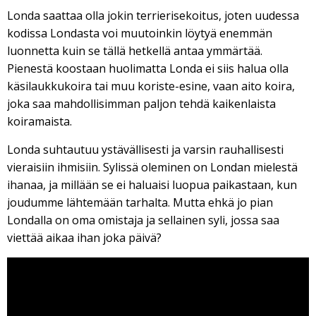
Londa saattaa olla jokin terrierisekoitus, joten uudessa
kodissa Londasta voi muutoinkin löytyä enemmän
luonnetta kuin se tällä hetkellä antaa ymmärtää.
Pienestä koostaan huolimatta Londa ei siis halua olla
käsilaukkukoira tai muu koriste-esine, vaan aito koira,
joka saa mahdollisimman paljon tehdä kaikenlaista
koiramaista.
Londa suhtautuu ystävällisesti ja varsin rauhallisesti
vieraisiin ihmisiin. Sylissä oleminen on Londan mielestä
ihanaa, ja millään se ei haluaisi luopua paikastaan, kun
joudumme lähtemään tarhalta. Mutta ehkä jo pian
Londalla on oma omistaja ja sellainen syli, jossa saa
viettää aikaa ihan joka päivä?
Viipurin koirat - Londa 2. & 31.5.2015