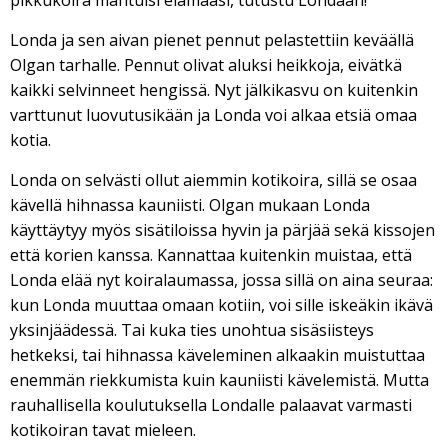
pikkukoira mahtuisi elämääsi, tutustu Londaan!
Londa ja sen aivan pienet pennut pelastettiin keväällä
Olgan tarhalle. Pennut olivat aluksi heikkoja, eivätkä
kaikki selvinneet hengissä. Nyt jälkikasvu on kuitenkin
varttunut luovutusikään ja Londa voi alkaa etsiä omaa
kotia.
Londa on selvästi ollut aiemmin kotikoira, sillä se osaa
kävellä hihnassa kauniisti. Olgan mukaan Londa
käyttäytyy myös sisätiloissa hyvin ja pärjää sekä kissojen
että korien kanssa. Kannattaa kuitenkin muistaa, että
Londa elää nyt koiralaumassa, jossa sillä on aina seuraa:
kun Londa muuttaa omaan kotiin, voi sille iskeäkin ikävä
yksinjäädessä. Tai kuka ties unohtua sisäsiisteys
hetkeksi, tai hihnassa käveleminen alkaakin muistuttaa
enemmän riekkumista kuin kauniisti kävelemistä. Mutta
rauhallisella koulutuksella Londalle palaavat varmasti
kotikoiran tavat mieleen.