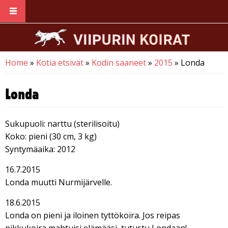
Skip to main content
Home
»
Kotia etsivät
»
Kodin saaneet
»
2015
» Londa
You are here
Londa
Sukupuoli: narttu (sterilisoitu)
Koko: pieni (30 cm, 3 kg)
Syntymäaika: 2012
16.7.2015
Londa muutti Nurmijärvelle.
18.6.2015
Londa on pieni ja iloinen tyttökoira. Jos reipas