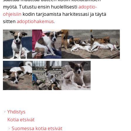
myötä. Tutustu ensin huolellisesti
adoptio-
ohjeisiin
kodin tarjoamista harkitessasi ja täytä
sitten
adoptiohakemus
.
Yhdistys
Kotia etsivät
Suomessa kotia etsivät